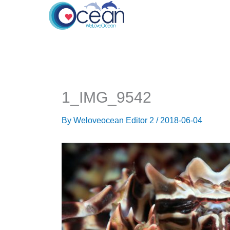
Skip
to
content
1_IMG_9542
By
Weloveocean Editor 2
/
2018-06-04