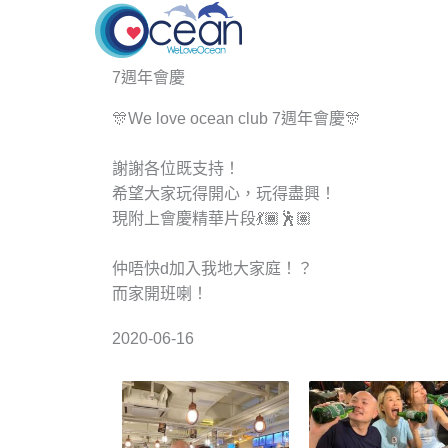
Skip
to
content
7週年會慶
🎊We love ocean club 7週年會慶🎊
謝謝各位既支持！
希望大家玩得開心，玩得盡興！
現附上會慶精華片段💃🏾🕺🏽
仲唔快d加入我地大家庭！？
而家開班喇！
2020-06-16