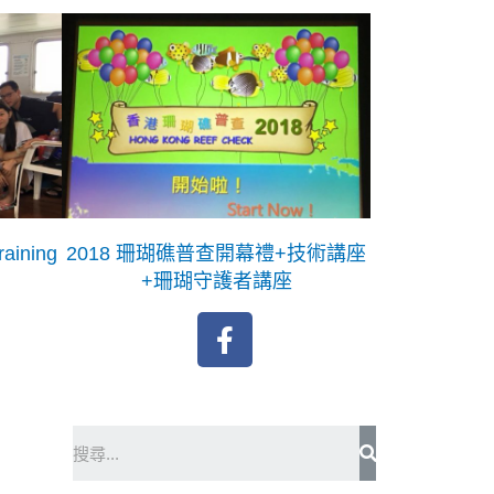
aining
2018 珊瑚礁普查開幕禮+技術講座
+珊瑚守護者講座
F
a
c
e
b
Search
o
o