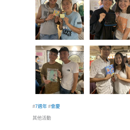
#
7週年
#
會慶
其他活動