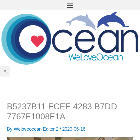
Menu
Skip
to
content
Search
B5237B11 FCEF 4283 B7DD
7767F1008F1A
By
Weloveocean Editor 2
/
2020-06-16