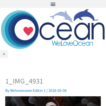
Menu
Skip
to
content
Search
1_IMG_4931
By
Weloveocean Editor 1
/
2018-05-08