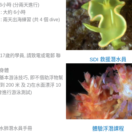
 6小時 (分兩天進行)
: 大約 6小時
兩天出海練習 (共 4 個 dive)
0-17歲的學員, 請致電或電郵 聯
SDI 救援潛水員
身體
基本游泳技巧, 即不借助浮物幫
到 200 米 及 2)在水面漂浮 10
會進行游泳測試)
域水肺潛水員手冊
體驗浮潛課程