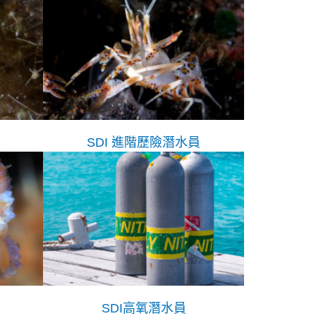
SDI 進階歷險潛水員
SDI高氧潛水員