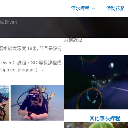
潛水課程
活動花絮
 Diver)
其他課程
水最大深度 18米, 並且是沒有
e Diver ）課程，SDI專長課程或
pment program ）。
其他專長課程