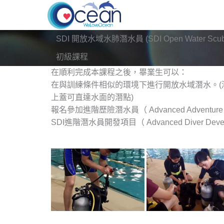
Skip
to
content
SDI 開放水域水肺潛水員 (SDI Open Water Scuba
初級課程
在順利完成本課程之後，畢業生可以：
在與訓練條件相似的環境下進行開放水域潛水。(潛
上蓋可直達水面的潛點)
報名參加進階歷險潛水員（ Advanced Adventur
SDI進階潛水員開發項目（ Advanced Diver Develo