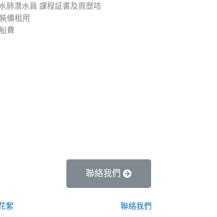
域水肺潛水員 課程証書及資歴咭
裝備租用
船費
聯絡我們
花絮
聯絡我們