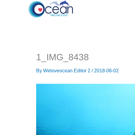
Skip
to
content
1_IMG_8438
By
Weloveocean Editor 2
/
2018-06-02