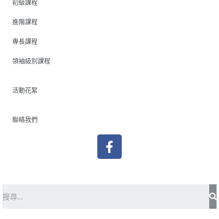
初級課程
進階課程
專長課程
領袖級別課程
活動花絮
聯絡我們
F
a
c
e
b
S
o
o