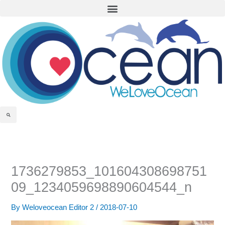
Menu
Skip
to
content
Search
1736279853_101604308698751
09_1234059698890604544_n
By
Weloveocean Editor 2
/
2018-07-10