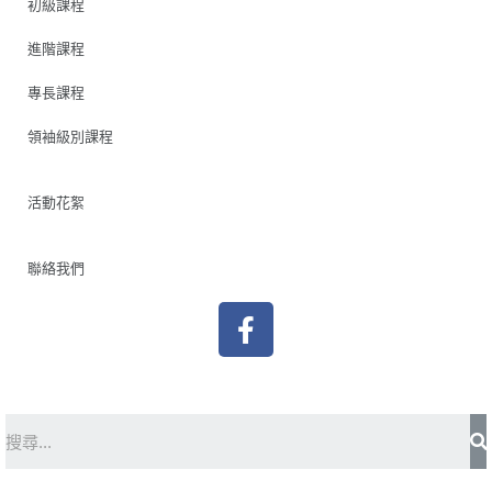
初級課程
進階課程
專長課程
領袖級別課程
活動花絮
聯絡我們
F
a
c
e
b
S
o
o