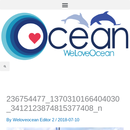
Menu
Skip
to
content
Search
236754477_1370310166404030
_3412123874815377408_n
By
Weloveocean Editor 2
/
2018-07-10