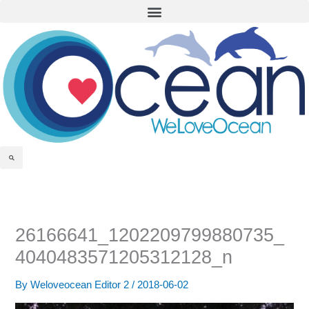
Menu
Skip
to
content
Search
26166641_1202209799880735_
4040483571205312128_n
By
Weloveocean Editor 2
/
2018-06-02