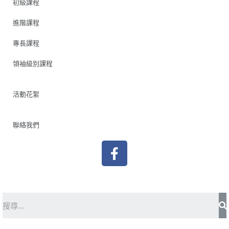
初級課程
進階課程
專長課程
領袖級別課程
活動花絮
聯絡我們
F
a
c
e
b
S
o
o