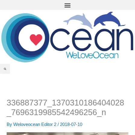
Menu
Skip
to
content
Search
336887377_1370310186404028
_7696319985542496256_n
By
Weloveocean Editor 2
/
2018-07-10