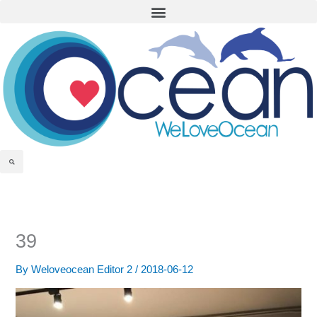
Menu
Skip
to
content
Search
39
By
Weloveocean Editor 2
/
2018-06-12