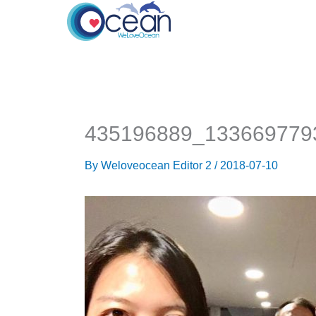
Skip
to
content
435196889_133669779
By
Weloveocean Editor 2
/
2018-07-10