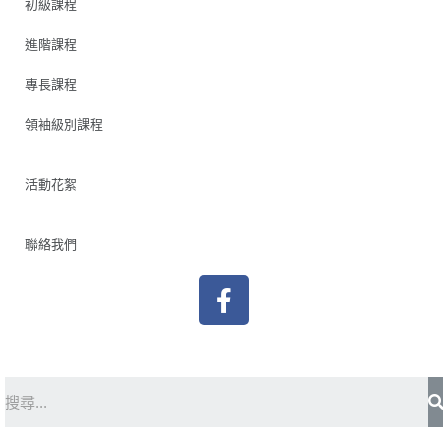
初級課程
進階課程
專長課程
領袖級別課程
活動花絮
聯絡我們
F
a
c
e
b
S
o
o