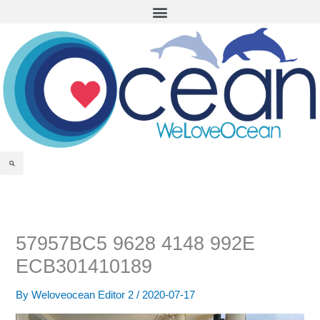
Menu
Skip
to
content
Search
57957BC5 9628 4148 992E
ECB301410189
By
Weloveocean Editor 2
/
2020-07-17