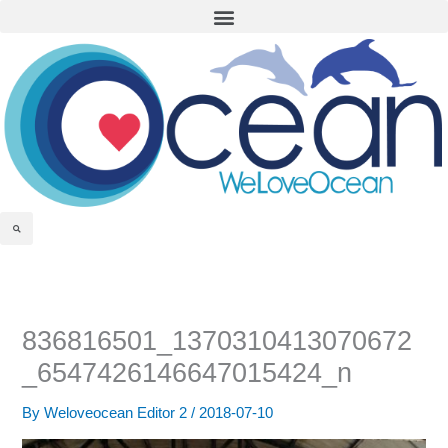
Menu
Skip
to
content
Search
836816501_1370310413070672
_6547426146647015424_n
By
Weloveocean Editor 2
/
2018-07-10