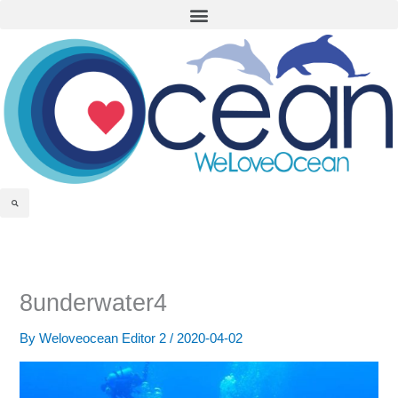
Menu
Skip
to
content
Search
8underwater4
By
Weloveocean Editor 2
/
2020-04-02