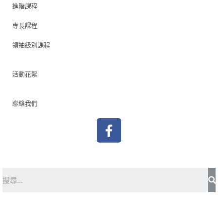
進階課程
專長課程
領袖級別課程
活動花絮
聯絡我們
F
a
c
e
b
S
o
o
k