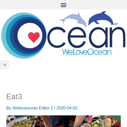
Menu
Skip
to
content
Search
Eat3
By
Weloveocean Editor 2
/
2020-04-02