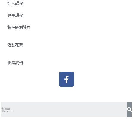
進階課程
專長課程
領袖級別課程
活動花絮
聯絡我們
F
a
c
e
b
S
o
o
k