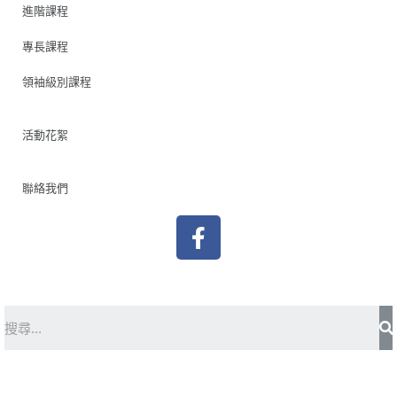
進階課程
專長課程
領袖級別課程
活動花絮
聯絡我們
F
a
c
e
b
S
o
o
k