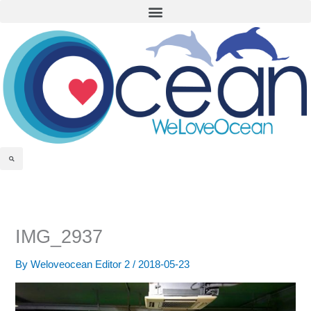
Menu
Skip
to
content
Search
IMG_2937
By
Weloveocean Editor 2
/
2018-05-23