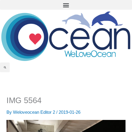
Menu
Skip
to
content
Search
IMG 5564
By
Weloveocean Editor 2
/
2019-01-26