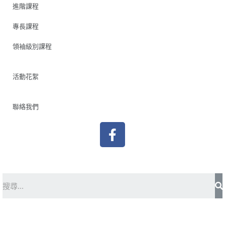
進階課程
專長課程
領袖級別課程
活動花絮
聯絡我們
F
a
c
e
b
S
o
o
k