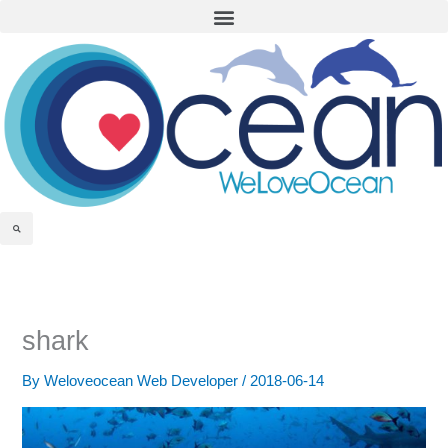
Menu
Skip
to
content
Search
shark
By
Weloveocean Web Developer
/
2018-06-14